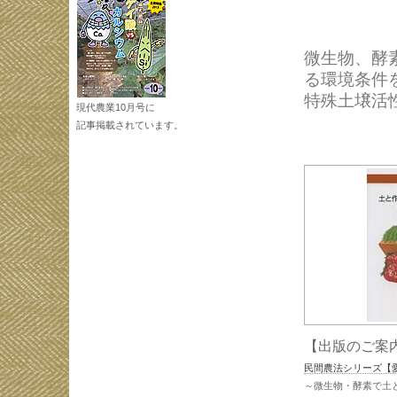
微生物、酵
る環境条件
特殊土壌活
現代農業10月号に
記事掲載されています。
【出版のご案
民間農法シリーズ【
～微生物・酵素で土