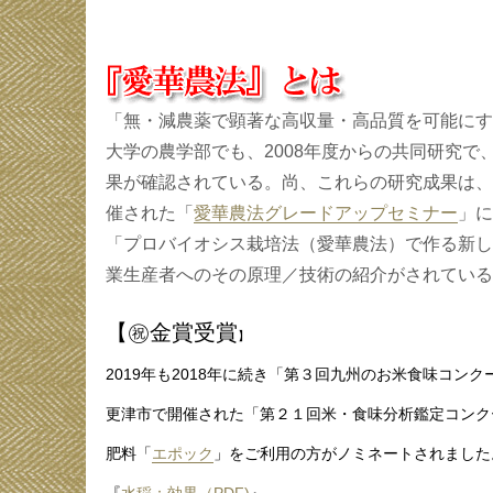
「無・減農薬で顕著な高収量・
高品質を可能にす
大学の農学部でも、2008年度からの共同研究で
果が確認されている。尚、これらの研究成果は、
催された「
愛華農法グレードアップセミナー
」に
「プロバイオシス栽培法（愛華農法）で作る新し
業生産者へのその原理／技術の紹介がされている
【㊗️金賞受賞
】
2019年も2018年に続き「第３回九州のお米食味コンク
更津市で開催された「第２１回米・食味分析鑑定コンク
肥料「
エポック
」をご利用の方がノミネートされました