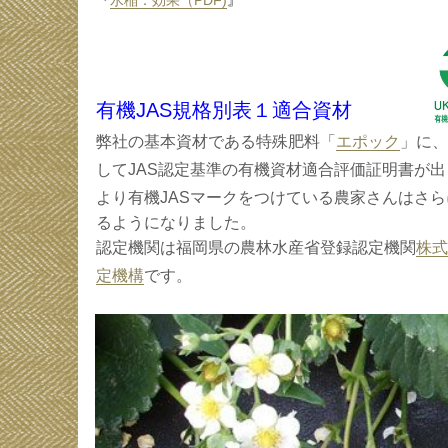
『
水稲：効果（PDF)
』
有機JAS規格別表１適合資材
弊社の基本資材である特殊肥料「
エポック
」に、
してJAS認定基準の有機資材適合評価証明書が
より
有機JASマークをつけている農家
さんはさら
るようになりました。
認定機関は福岡県の農林水産省登録認定機関
株式
定機構
です。