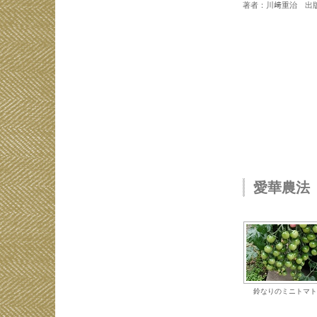
著者：川﨑重治 出
愛華農法
鈴なりのミニトマト