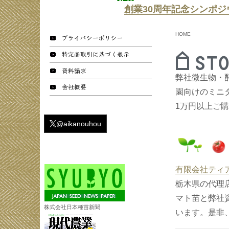
創業30周年記念シンポジ
HOME
弊社微生物・
園向けのミニ
1万円以上ご
@aikanouhou
有限会社ティ
栃木県の代
マト苗と弊社
株式会社日本種苗新聞
います。是非